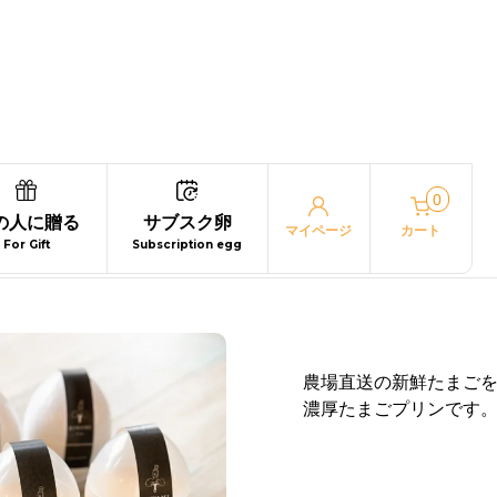
0
6個入）
の人に贈る
サブスク卵
マイページ
カート
For Gift
Subscription egg
農場直送の新鮮たまごを
濃厚たまごプリンです