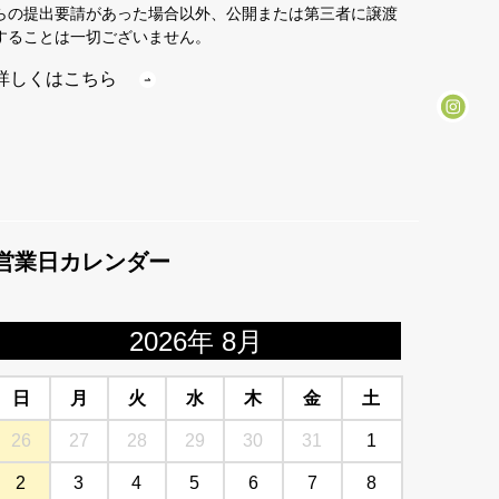
らの提出要請があった場合以外、公開または第三者に譲渡
することは一切ございません。
詳しくはこちら
営業日カレンダー
2026年 8月
日
月
火
水
木
金
土
26
27
28
29
30
31
1
2
3
4
5
6
7
8